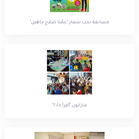
مسابقة تحت شعار "عمّنا صلاح جاهين"
ماراثون "أقرأ ٢٠٢٥"